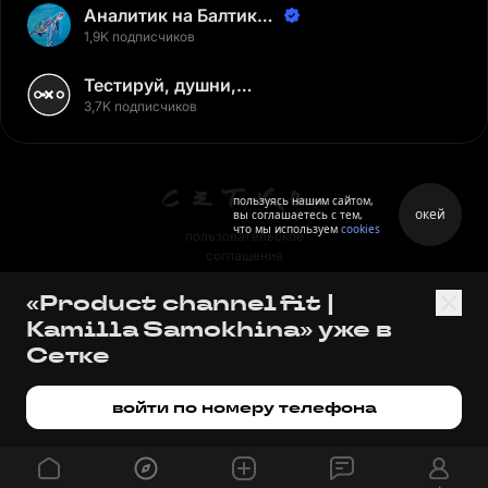
Аналитик на Балтике |
Неверов Станислав
1,9K подписчиков
Тестируй, душни,
наслаждайся
3,7K подписчиков
пользуясь нашим сайтом,
окей
вы соглашаетесь с тем,
что мы используем
cookies
пользовательское
соглашение
политика персональных
«Product channel fit |
данных
Kamilla Samokhina» уже в
правила
Сетке
правила применения
рекомендательных технологий
войти по номеру телефона