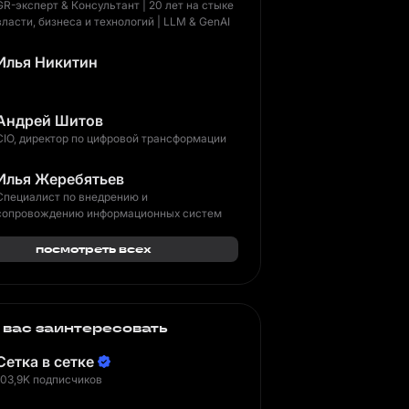
GR-эксперт & Консультант | 20 лет на стыке
власти, бизнеса и технологий | LLM & GenAI
Илья Никитин
Андрей Шитов
CIO, директор по цифровой трансформации
Илья Жеребятьев
Специалист по внедрению и
сопровождению информационных систем
посмотреть всех
 вас заинтересовать
Сетка в сетке
103,9K подписчиков