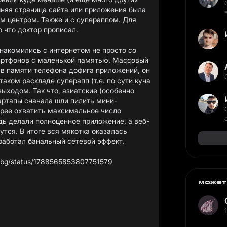
няя страница сайта или приложения была
ым центром. Также и с супераппом. Для
о что доктор прописал.
знакомились с интернетом не просто со
артфонов с маленькой памятью. Массовый
 в памяти телефона дофига приложений, он
таком раскладе суперапп (т.е. по сути куча
ыходом. Так что, азиатские (особенно
тартапы сначала шли пилить мини-
трее охватить максимальное число
дь делали полноценное приложение, а веб-
тся. В итоге вся мякотка оказалась
работал банальный сетевой эффект.
guybg/status/1788565853807751579
может