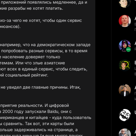
 приложений появлялись медленнее, да и
кие разрабы не хотят платить.
из-за чего не хотят, чтобы один сервис
 нюансов).
 например, что на демократическом западе
 попробовать разные сервисы, в то время
е население доверяет только
емам. Или что злые азиатские
ют всех в единый сервис, чтобы следить,
ий социальный рейтинг.
 не увидел две главные причины. Итак,
осприятие реальности. И цифровой
в 2000 году запускали Baidu, они с
мериканцев и китайцев - куда пользователь
ы сравнить. Так вот, эти карты были
ольше задерживались на странице, а
овали куда меньше (и еще много других