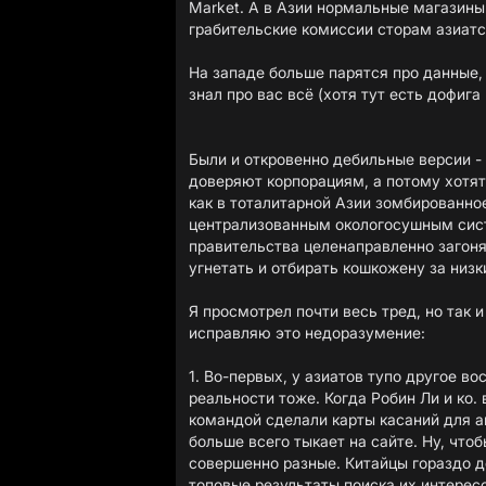
Market. А в Азии нормальные магазины
грабительские комиссии сторам азиатс
На западе больше парятся про данные, 
знал про вас всё (хотя тут есть дофига
Были и откровенно дебильные версии -
доверяют корпорациям, а потому хотят
как в тоталитарной Азии зомбированно
централизованным окологосушным сист
правительства целенаправленно загоня
угнетать и отбирать кошкожену за низк
Я просмотрел почти весь тред, но так и
исправляю это недоразумение:
1. Во-первых, у азиатов тупо другое в
реальности тоже. Когда Робин Ли и ко. 
командой сделали карты касаний для а
больше всего тыкает на сайте. Ну, чтоб
совершенно разные. Китайцы гораздо д
топовые результаты поиска их интерес