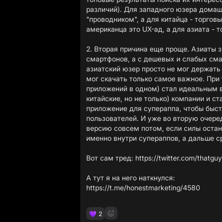
различий). Для западного юзера домаш
"проводником", а для китайца - торгов
американца это UX-ад, а для азиата - т
2. Вторая причина еще проще. Азиаты 
смартфонов, а с дешевых и слабых см
азиатский юзер просто не мог держать
мог скачать только самое важное. При 
приложений в одном) стал идеальным в
китайские, но не только) компании и с
приложение для супераппа, чтобы быс
пользователей. И уже во вторую очере
версию совсем потом, если силы остану
именно внутри супераппов, а дальше с
Вот сам тред:
https://twitter.com/that
https://t.me/honestmarketing/4580
2