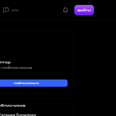
войти
чаты
птор
 подписчиков
подписаться
одписчиков
Евгения Бурилова