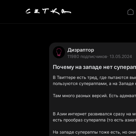
Дизраптор
11980 подписчиков
· 13.05.2024
Почему на западе нет супера
В Твиттере есть тред, где пытаются вы
пользуются супераппами, а на Западе н
Там много разных версий. Есть адеква
В Азии интернет развивался сразу на м
есть прообраз супераппа (то есть азиа
На западе супераппы тоже есть, но они