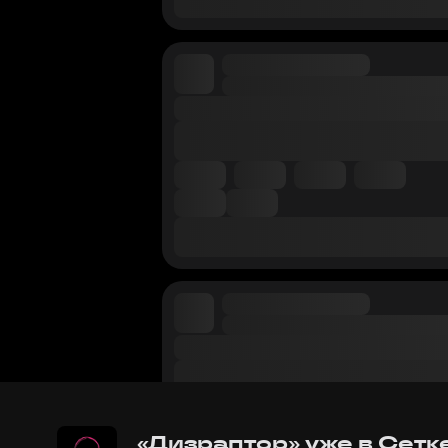
«Дизраптор» уже в Сетк