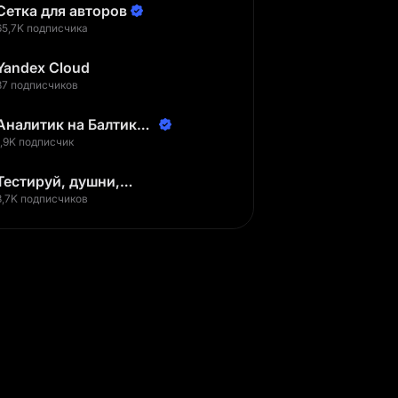
Сетка для авторов
65,7K подписчика
Yandex Cloud
37 подписчиков
Аналитик на Балтике |
Неверов Станислав
1,9K подписчик
Тестируй, душни,
наслаждайся
3,7K подписчиков