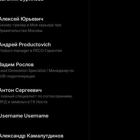
Алексей Юрьевич
Бизнес-тренер в Моя карьера при
Правительстве Москвы
Андрей Productovich
Product-manager в РЕСО-Гарантия
Вадим Рослов
Lead Generation Specialist / Менеджер по
B2B-лидогенерации
Антон Сергеевич
Главный специалист по согласованиям,
ИРД и земельн в ГК Носта
Username Username
Александр Камалутдинов