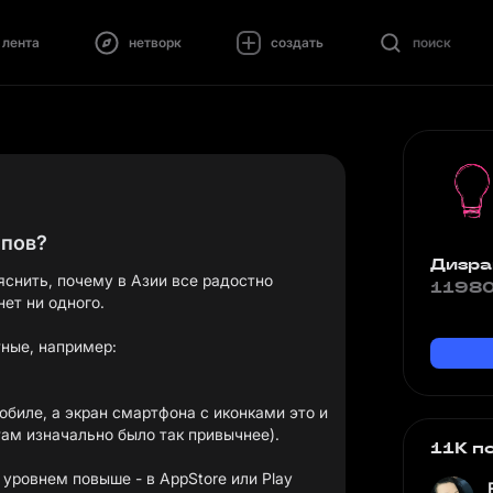
лента
нетворк
создать
поиск
ппов?
Дизра
яснить, почему в Азии все радостно
11980
ет ни одного.
тные, например:
обиле, а экран смартфона с иконками это и
там изначально было так привычнее).
11K п
 уровнем повыше - в AppStore или Play