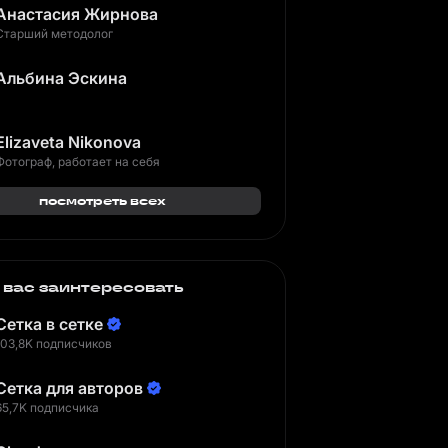
Анастасия Жирнова
Старший методолог
Альбина Эскина
Elizaveta Nikonova
Фотограф, работает на себя
посмотреть всех
 вас заинтересовать
Сетка в сетке
103,8K подписчиков
Сетка для авторов
65,7K подписчика