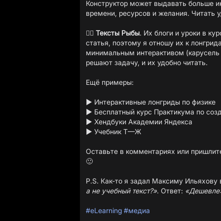
Конструктор может выдавать больше ин
времени, ресурсов и желания. Читать 
👍🏻
Тексты Рыбы
.
Их блоги и уроки в ку
статья, поэтому я отношу их к лонгрид
минимальным интерактивом (карусель с
решают задачу, и их удобно читать.
Ещё примеры:
▶️
Интерактивные лонгриды по физике
▶️
Бесплатный курс Практикума по соз
▶️
Хендбуки Академии Яндекса
▶️
Учебник Т—Ж
Оставьте в комментариях или пришлите
🙂
P.S. Как-то я задал Максиму Ильяхову
а не учебный текст?»
. Ответ:
«Дешевле
#eLearning
#медиа