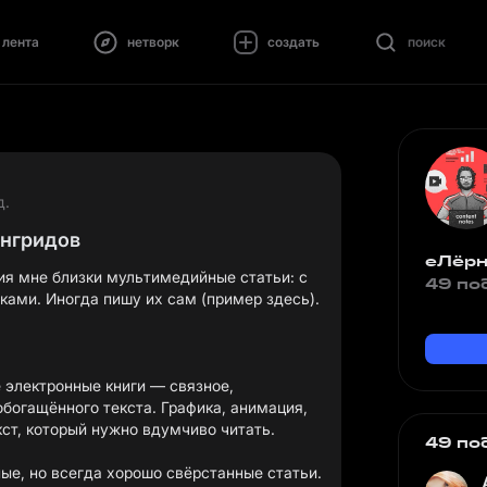
лента
нетворк
создать
поиск
д.
онгридов
еЛёрн
ия мне близки мультимедийные статьи: с
49 по
лками. Иногда пишу их сам (пример
здесь
)
.
электронные книги — связное,
обогащённого текста. Графика, анимация,
кст, который нужно вдумчиво читать.
49 по
е, но всегда хорошо свёрстанные статьи.