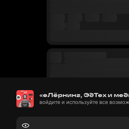
«еЛёрнинг, ЭдТех и мед
войдите и используйте все возмож