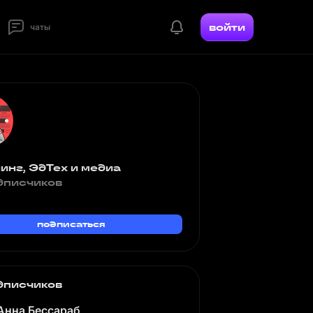
войти
чаты
инг, ЭдТех и медиа
дписчиков
подписаться
дписчиков
Анна Бессараб