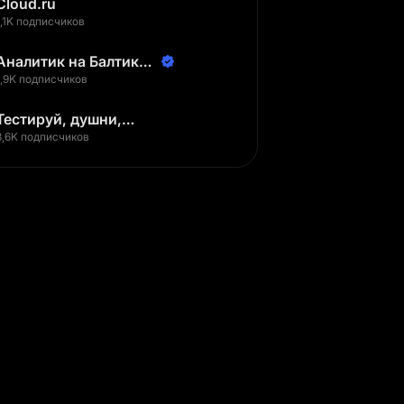
Cloud.ru
1,1K подписчиков
Аналитик на Балтике |
Неверов Станислав
1,9K подписчиков
Тестируй, душни,
наслаждайся
3,6K подписчиков