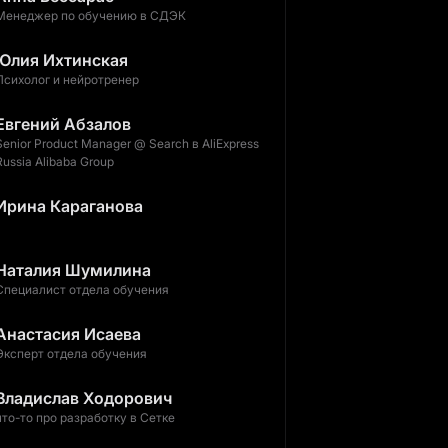
Менеджер по обучению в СДЭК
Юлия Ихтинская
Психолог и нейротренер
Евгений Абзалов
Senior Product Manager @ Search в AliExpress
Russia Alibaba Group
Ирина Караганова
Наталия Шумилина
Специалист отдела обучения
Анастасия Исаева
Эксперт отдела обучения
Владислав Ходорович
что-то про разработку в Сетке