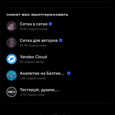
может вас заинтересовать
Сетка в сетке
104K подписчиков
Сетка для авторов
65,8K подписчика
Yandex Cloud
55 подписчиков
Аналитик на Балтике |
Неверов Станислав
1,9K подписчиков
Тестируй, душни,
наслаждайся
3,7K подписчика