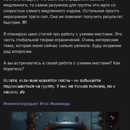
медленного, то самое разумное для группы это идти со
скоростью самого медленного ходока. Остальное просто
неразумная трата сил. Она не поможет получить результат
быстрее.
❗
❗❗
Я планирую цикл статей про работу с узкими местами. Это
часть глобальной теории ограничений. Очень интересная
тема, которая меня сейчас сильно увлекла. Буду искренне
рад вопросам.
А вы встречаетесь в своей работе с узкими местами? Как
боретесь?
Кст
ати
, ес
л
и
в
а
м
н
р
а
в
ятс
я п
ос
т
ы
-
не
з
а
б
ыв
а
й
те
по
дпис
ыв
а
ться
н
а
гру
пп
у.
У н
ас
не т
оль
ко п
о
л
е
зно, но
и
в
е
село
.
✍️
#немногопродакт
#тос
#команда