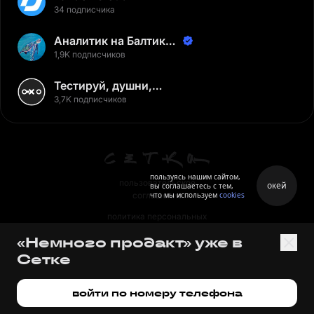
34 подписчика
Аналитик на Балтике |
Неверов Станислав
1,9K подписчиков
Тестируй, душни,
наслаждайся
3,7K подписчиков
пользуясь нашим сайтом,
пользовательское
окей
вы соглашаетесь с тем,
что мы используем
cookies
соглашение
политика персональных
данных
«Немного продакт» уже в
правила
Сетке
правила применения
рекомендательных технологий
войти по номеру телефона