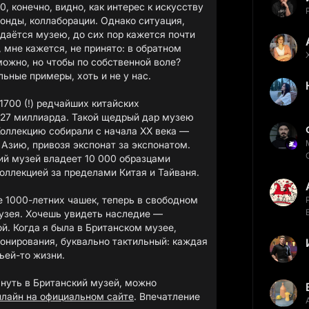
, конечно, видно, как интерес к искусству
фонды, коллаборации. Однако ситуация,
едаётся музею, до сих пор кажется почти
 мне кажется, не принято: в обратном
ожно, но чтобы по собственной воле?
ьные примеры, хоть и не у нас.
1700 (!) редчайших китайских
,27 миллиарда. Такой щедрый дар музею
оллекцию собирали с начала XX века —
 Азию, привозя экспонат за экспонатом.
ий музей владеет 10 000 образцами
оллекцией за пределами Китая и Тайваня.
е 1000-летних чашек, теперь в свободном
музея. Хочешь увидеть наследие —
ой. Когда я была в Британском музее,
онирования, буквально тактильный: каждая
ьей-то жизни.
януть в Британский музей, можно
нлайн на официальном сайте
. Впечатление