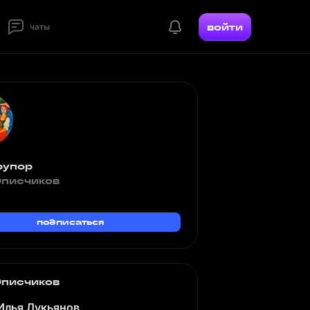
войти
чаты
рупор
дписчиков
подписаться
дписчиков
Илья Лукьянов