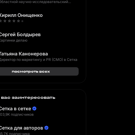
Областной научно-исследовательский
клинический институт
Кирилл Онищенко
☆ ☆ ☆ ☆ ☆ ⭐️
Сергей Болдырев
Картинки делаю
Татьяна Канонерова
Директор по маркетингу и PR (CMO) в Сетка
посмотреть всех
 вас заинтересовать
Сетка в сетке
103,9K подписчиков
Сетка для авторов
65,7K подписчика