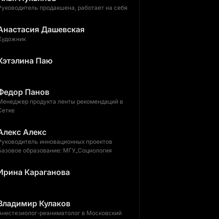
Руководитель продакшена, работает на себя
Анастасия Дашевская
Художник
Кэтэлина Паю
Федор Панов
Менеджер продукта ленты рекомендаций в
Сетке
Алекс Алекс
Руководитель инновационных проектов
Базовое образование: МГУ_Социология
Ирина Караганова
Владимир Кулаков
Анестезиолог-реаниматолог в Московский