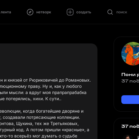
лента
нетворк
создать
поиск
Пони 
ян и князей от Рюриковичей до Романовых.
37 по
юционному праву. Ну и, как у любого
были мысли: а вдруг моя прапрапрабабка
е потерялись, хихи. К сути..
еволюции, когда богатейшие дворяне и
у, создавали потрясающие коллекции.
нтова, Щукина, тех же Третьяковых,
37 по
турный код. А потом пришли «красные», а
кто-то всерьёз мог думать о судьбе