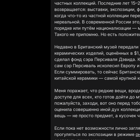
частных коллекций. Последние лет 15–20
возвращается: выставки, экспозиции, 
когда что-то из частной коллекции пер
нереальной. В современной России это,
порядке или путём национализации — м
Такого не припомню. Но есть положител
Недавно в Британский музей передали 
керамических изделий, оценённых в $1
сделал фонд сэра Персиваля Дэвида. К
сам сэр Персиваль исколесил Европу и
Если суммировать, то сейчас Британск
китайской керамики — самой крупной к
Меня поражает, что редкие вещи, врод
доступе для всех, кто готов дойти до 
пожалуйста, заходи, вот оно перед тоб
оценила совершенно иной дух коллекци
вещь — не просто предмет, а кусочек ч
Если пока нет возможности лично загл
прогуляться по экспозиции в режиме
о