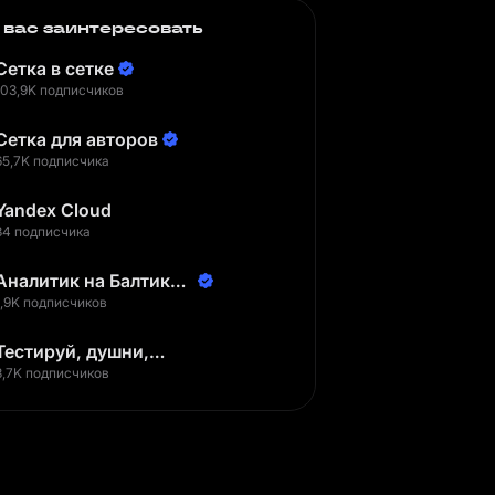
 вас заинтересовать
Сетка в сетке
103,9K подписчиков
Сетка для авторов
65,7K подписчика
Yandex Cloud
34 подписчика
Аналитик на Балтике |
Неверов Станислав
1,9K подписчиков
Тестируй, душни,
наслаждайся
3,7K подписчиков