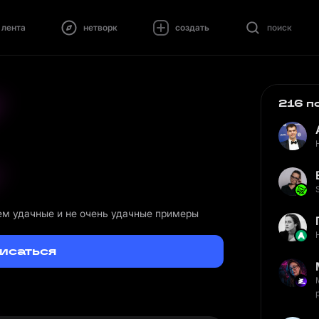
лента
нетворк
создать
поиск
216 п
ем удачные и не очень удачные примеры
исаться