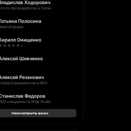
Владислав Ходорович
что-то про разработку в Сетке
Татьяна Полосина
Head of people
Кирилл Онищенко
☆ ☆ ☆ ☆ ☆ ⭐️
Алексей Шевченко
Алексей Резанович
Fullstack-разработчик в NDA
Станислав Федоров
SEO-специалист в Wide Studio
посмотреть всех