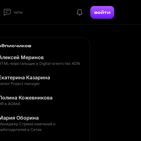
войти
чаты
одписчиков
Алексей Меринов
HTML-верстальщик в Digital-агентство ADN
Екатерина Казарина
Senior Project manager
Полина Кожевникова
HR в AGIMA
Мария Оборина
Менеджер Стрима компаний и
работодателей в Сетке