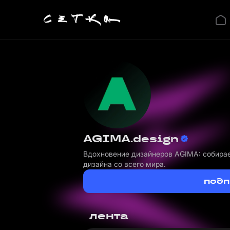
AGIMA.design
Вдохновение дизайнеров AGIMA: собира
дизайна со всего мира.
подп
лента