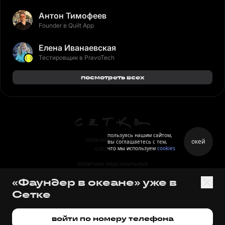
Антон Тимофеев
Founder в Quilt App
Елена Иванаевская
Тестировщик в PravoTech
посмотреть всех
пользуясь нашим сайтом,
пользовательское
окей
вы соглашаетесь с тем,
что мы используем
cookies
соглашение
политика персональных
данных
«Фаундер в океане» уже в
правила
Сетке
правила применения
рекомендательных технологий
войти по номеру телефона