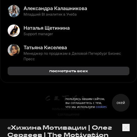
Александра Калашникова
Младший BI аналитик в Учеба
Наталья Щетинина
Support manager
Татьяна Киселева
Менеджер по продажам в Деловой Петербург Бизнес
Пресс
посмотреть всех
пользуясь нашим сайтом,
окей
вы соглашаетесь с тем,
что мы используем
cookies
пользовательское
соглашение
политика персональных
«Хижина Мотивации | Олег
данных
Сергеев | The Motivation