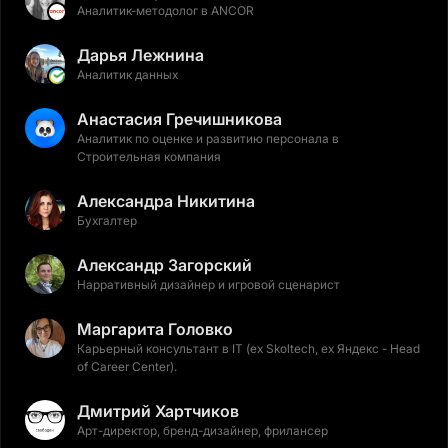
Аналитик-методолог в ANCOR
Дарья Лежнина
Аналитик данных
Анастасия Гречишникова
Аналитик по оценке и развитию персонала в
Строительная компания
Александра Никитина
Бухгалтер
Александр Загорский
Нарративный дизайнер и игровой сценарист
Маргарита Головко
Карьерный консультант в IT (ex Skoltech, ex Яндекс - Head
of Career Center).
Дмитрий Хартчиков
Арт-директор, бренд-дизайнер, фрилансер