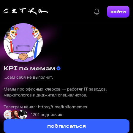
войти
KPI по мемам
...сам себя не выполнит.
Мемы про офисных клерков — работяг IT заводов,
маркетологов и диджитал специалистов.
Телеграм канал:
https://t.me/kpiformemes
1201 подписчик
подписаться