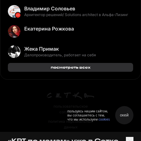
Владимир Соловьев
Архитектор решений/ Solutions architect в Альфа-Лизинг
Екатерина Рожкова
Жека Примак
Делопроизводитель, работает на себя
посмотреть всех
пользовательское
пользуясь нашим сайтом,
соглашение
окей
вы соглашаетесь с тем,
что мы используем
cookies
политика персональных
данных
правила
«KPI по мемам» уже в Сетке