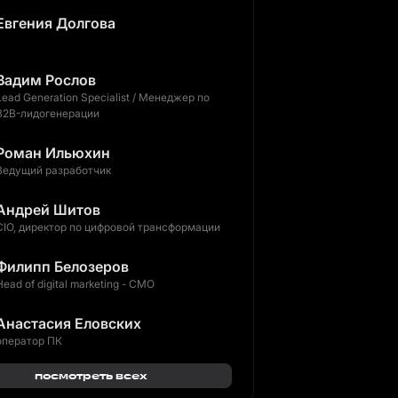
Евгения Долгова
Вадим Рослов
Lead Generation Specialist / Менеджер по
B2B-лидогенерации
Роман Ильюхин
Ведущий разработчик
Андрей Шитов
CIO, директор по цифровой трансформации
Филипп Белозеров
Head of digital marketing - CMO
Анастасия Еловских
оператор ПК
посмотреть всех