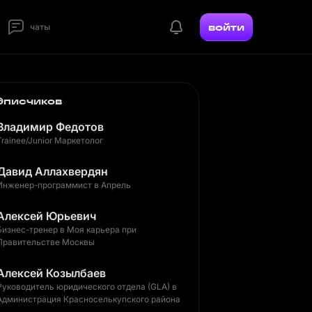
войти
чаты
дписчиков
Владимир Федотов
Trainee/Junior Маркетолог
Давид Аллахвердян
Инженер-программист в Апрель
Алексей Юрьевич
Бизнес-тренер в Моя карьера при
Правительстве Москвы
Алексей Козылбаев
Руководитель юридического отдела (GLA) в
Администрация Красноселькупского района