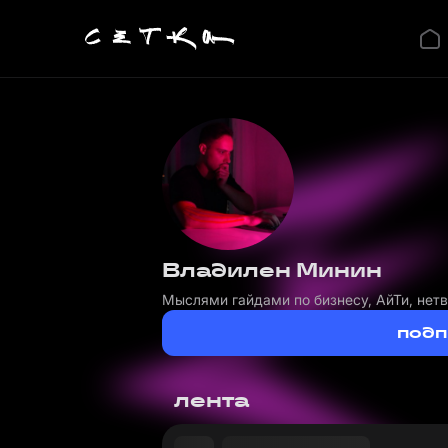
Владилен Минин
Мыслями гайдами по бизнесу, АйТи, нет
подп
лента