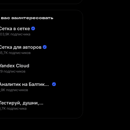
 вас заинтересовать
Сетка в сетке
103,9K подписчика
Сетка для авторов
65,7K подписчиков
Yandex Cloud
29 подписчиков
Аналитик на Балтике |
Неверов Станислав
1,9K подписчиков
Тестируй, душни,
наслаждайся
3,7K подписчика