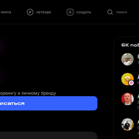
лента
нетворк
создать
поиск
6K по
воркингу и личному бренду
исаться