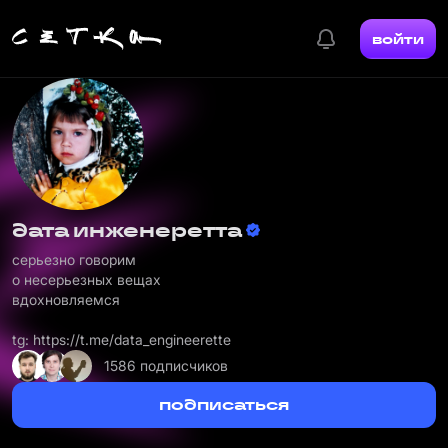
войти
дата инженеретта
серьезно говорим
о несерьезных вещах
вдохновляемся
tg:
https://t.me/data_engineerette
1586 подписчиков
подписаться