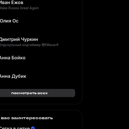
Иван Ежов
Make Russia Great Again
Юлия Ос
Дмитрий Чуркин
Олдскульный олдтаймер 😎❗Женат❗
Анна Бойко
Анна Дубик
посмотреть всех
 вас заинтересовать
Сетка в сетке