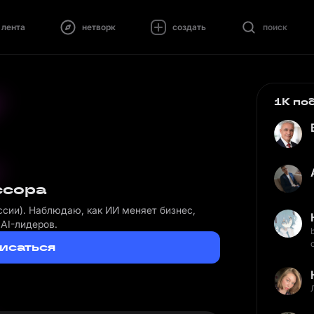
лента
нетворк
создать
поиск
1K по
ссора
ссии). Наблюдаю, как ИИ меняет бизнес,
AI-лидеров.
исаться