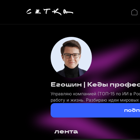
Егошин | Кеды профе
Управляю компанией (ТОП-15 по ИИ в Ро
работу и жизнь. Разбираю идеи мировых 
подп
лента