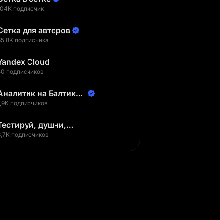
104K подписчик
Сетка для авторов
65,8K подписчика
Yandex Cloud
50 подписчиков
Аналитик на Балтике |
Неверов Станислав
1,9K подписчиков
Тестируй, душни,
наслаждайся
3,7K подписчиков