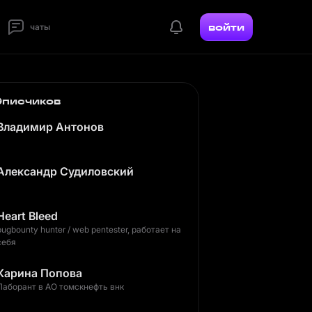
войти
чаты
дписчиков
Владимир Антонов
Александр Судиловский
Heart Bleed
bugbounty hunter / web pentester, работает на
себя
Карина Попова
Лаборант в АО томскнефть внк