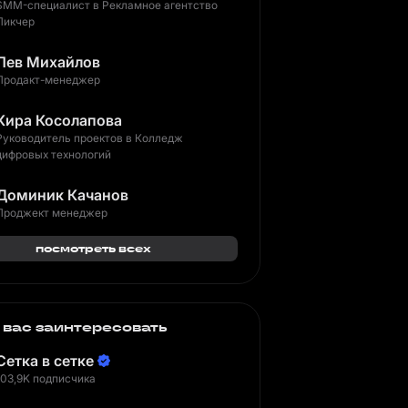
SMM-специалист в Рекламное агентство
Пикчер
Лев Михайлов
Продакт-менеджер
Кира Косолапова
Руководитель проектов в Колледж
цифровых технологий
Доминик Качанов
Проджект менеджер
посмотреть всех
 вас заинтересовать
Сетка в сетке
103,9K подписчика