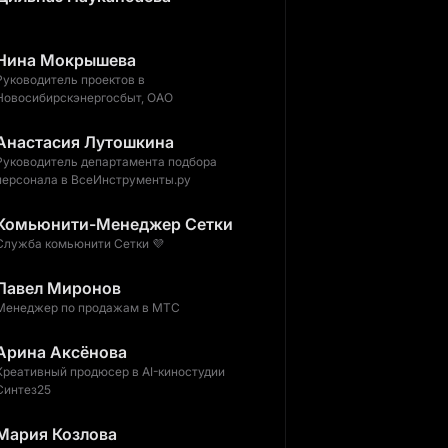
Нина Мокрышева
Руководитель проектов в
Новосибирскэнергосбыт, ОАО
Анастасия Лутошкина
Руководитель департамента подбора
персонала в ВсеИнструменты.ру
Комьюнити-Менеджер Сетки
Служба комьюнити Сетки 💜
Павел Миронов
Менеджер по продажам в МТС
Арина Аксёнова
Креативный продюсер в AI-киностудии
Синтез25
Мария Козлова