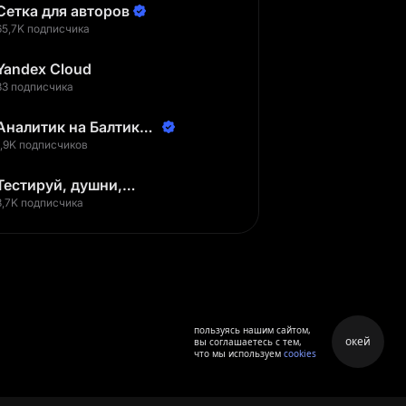
Сетка для авторов
65,7K подписчика
Yandex Cloud
33 подписчика
Аналитик на Балтике |
Неверов Станислав
1,9K подписчиков
Тестируй, душни,
наслаждайся
3,7K подписчика
пользуясь нашим сайтом,
окей
вы соглашаетесь с тем,
что мы используем
cookies