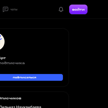
войти
чаты
ёрт
подписчика
подписаться
дписчиков
Дильназ Науканбаева