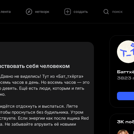
лента
нетворк
создать
поиск
вствовать себя человеком
Баттх
 Давно не виделись! Тут из «Бат_тхёрта»
3823 
осемь часов в день. Но восемь часов — это
о девять. Ещё есть люди, которым и пять
но.
ридётся отдохнуть и выспаться. Лягте
тобы проснуться без будильника. Утром
вствуете. Если энергии как после ящика Red
3K по
на. Не забывайте апрувить её новыми