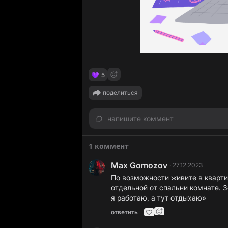
5
поделиться
напишите коммент
1 коммент
Max Gomozov
·
27.12.2023
По возможности живите в кварти
отдельной от спальни комнате. 
я работаю, а тут отдыхаю»
ответить