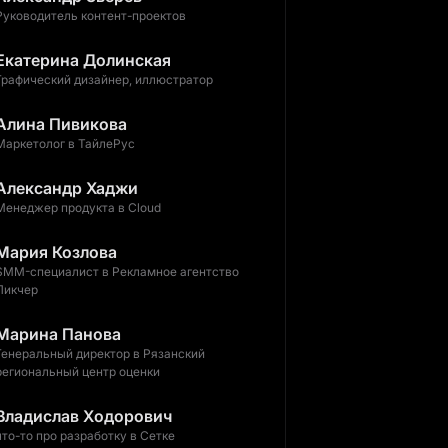
Руководитель контент-проектов
Екатерина Долинская
Графический дизайнер, иллюстратор
Алина Пивикова
Маркетолог в ТайлеРус
Александр Хаджи
Менеджер продукта в Cloud
Мария Козлова
SMM-специалист в Рекламное агентство
Пикчер
Марина Панова
Генеральный директор в Рязанский
региональный центр оценки
Владислав Ходорович
что-то про разработку в Сетке