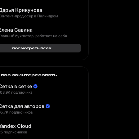
Дарья Крикунова
Контент-продюсер в Палиндром
Елена Савина
Главный бухгалтер, работает на себя
посмотреть всех
 вас заинтересовать
Сетка в сетке
103,9K подписчика
Сетка для авторов
65,7K подписчиков
Yandex Cloud
25 подписчиков