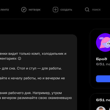
лента
нетворк
создать
поиск
ленки видит только комп, холодильник и
ментариях 😉
Брод
651 п
 для сна. Стол и стул — для работы.
йте к началу работы, но и вечером не
ания рабочего дня. Например, утром
 а вечером разминайте свою окаменевшую
651 п