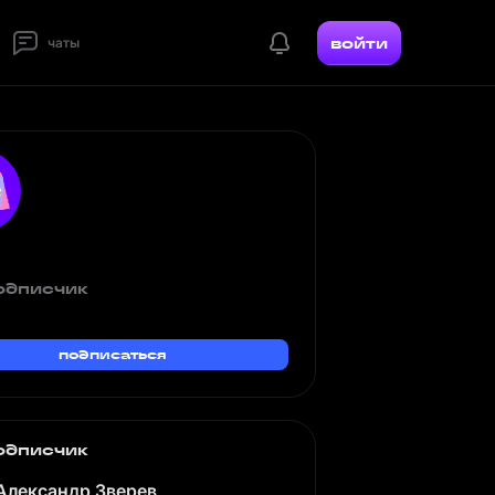
войти
чаты
одписчик
подписаться
одписчик
Александр Зверев