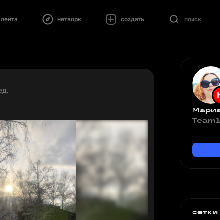
лента
нетворк
создать
поиск
ед.
Мариа
Teaml
сетки