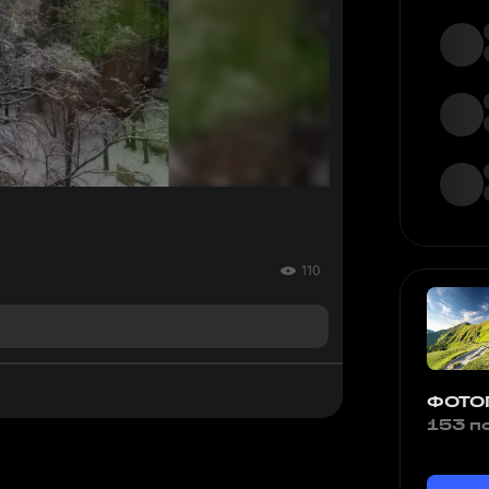
110
ФОТО
153 п