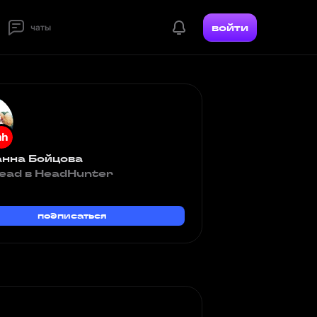
войти
чаты
нна Бойцова
ead в HeadHunter
подписаться