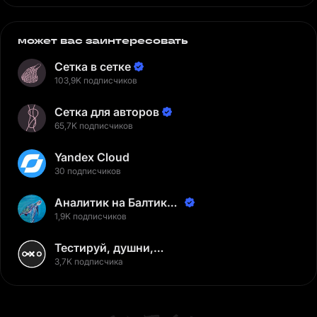
может вас заинтересовать
Сетка в сетке
103,9K подписчиков
Сетка для авторов
65,7K подписчиков
Yandex Cloud
30 подписчиков
Аналитик на Балтике |
Неверов Станислав
1,9K подписчиков
Тестируй, душни,
наслаждайся
3,7K подписчика