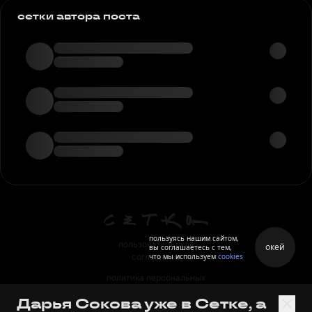
сетки автора поста
пользуясь нашим сайтом,
пользовательское
окей
вы соглашаетесь с тем,
что мы используем
cookies
соглашение
политика персональных
данных
Дарья Сокова уже в Сетке, а
правила