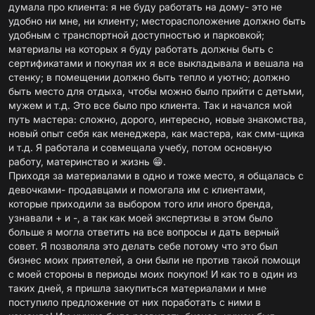
думала про клиента: я не буду работать на дому- это не
удобно ни мне, ни клиенту; месторасположение должно быть
удобным с транспортной доступностью и парковкой;
материалы на которых я буду работать должны быть с
сертификатами и покупая их я все выкладывала и вешала на
стенку; в помещении должно быть тепло и уютно; должно
быть место для отдыха, чтобы можно было прийти с детьми,
мужем и т.д. Это все было про клиента. Так и начался мой
путь мастера: сложно, дорого, интересно, новые знакомства,
новый опыт себя как менеджера, как мастера, как смм-щика
и т.д. Я работала и совмещала учебу, потом основную
работу, материнство и жизнь 😁.
Приходя за материалами в одно и тоже место, я общалась с
девочками- продавцами и помогала им с клиентами,
которые приходили за выбором того или иного бренда,
узнавали + и -, а так как моей экспертизы в этом было
больше я могла ответить на все вопросы и дать верный
совет. Я позволяла это делать себе потому что это был
бизнес моих приятелей, а они были не против такой помощи
с моей стороны в периоды моих покупок! И как то в один из
таких дней, я пришла закупиться материалами и мне
поступило предложение от них поработать с ними в