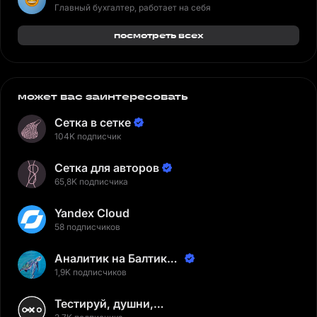
Главный бухгалтер, работает на себя
посмотреть всех
может вас заинтересовать
Сетка в сетке
104K подписчик
Сетка для авторов
65,8K подписчика
Yandex Cloud
58 подписчиков
Аналитик на Балтике |
Неверов Станислав
1,9K подписчиков
Тестируй, душни,