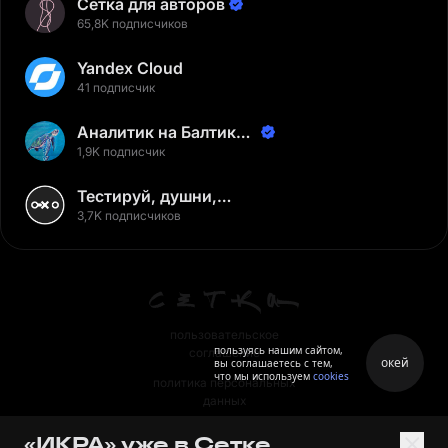
Сетка для авторов
65,8K подписчиков
Yandex Cloud
41 подписчик
Аналитик на Балтике |
Неверов Станислав
1,9K подписчик
Тестируй, душни,
наслаждайся
3,7K подписчиков
пользовательское
пользуясь нашим сайтом,
соглашение
окей
вы соглашаетесь с тем,
что мы используем
cookies
политика персональных
данных
правила
«ИКРА» уже в Сетке