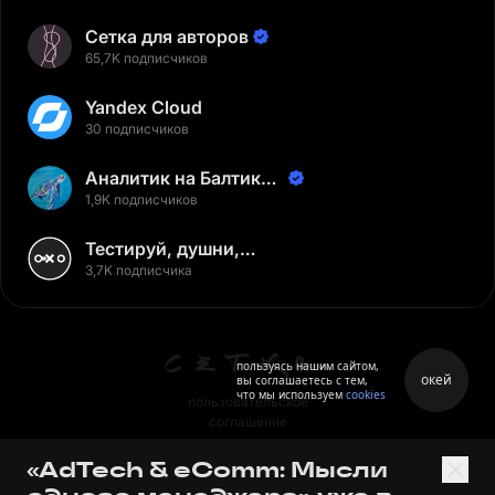
Сетка для авторов
65,7K подписчиков
Yandex Cloud
30 подписчиков
Аналитик на Балтике |
Неверов Станислав
1,9K подписчиков
Тестируй, душни,
наслаждайся
3,7K подписчика
пользуясь нашим сайтом,
окей
вы соглашаетесь с тем,
что мы используем
cookies
пользовательское
соглашение
политика персональных
«AdTech & eComm: Мысли
данных