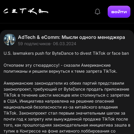
войти
AdTech & eComm: Мысли одного менеджера
59 подписчиков
· 06.03.2024
U.S. lawmakers push for ByteDance to divest TikTok or face ban
Откопаем эту стюардессу! - сказали Американские
политиканы и решили вернуться к теме запрета TikTok.
Американские законодатели из обеих партий представили
законопроект, требующий от ByteDance продать приложение
TikTok в течение шести месяцев или столкнуться с запретом
в США. Инициатива направлена на решение опасений
национальной безопасности из-за китайского владения
TikTok. Законопроект стал первым значительным шагом за
почти год к запрету или вынужденной продаже TikTok после
того, как прошлогодняя законодательная инициатива зашла в
тупик в Конгрессе на фоне активного лоббирования со