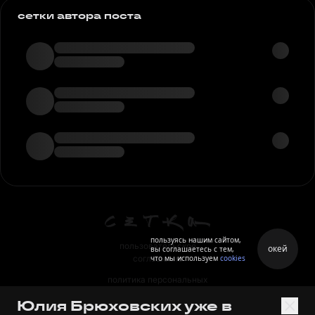
сетки автора поста
пользуясь нашим сайтом,
пользовательское
окей
вы соглашаетесь с тем,
что мы используем
cookies
соглашение
политика персональных
данных
Юлия Брюховских уже в
правила