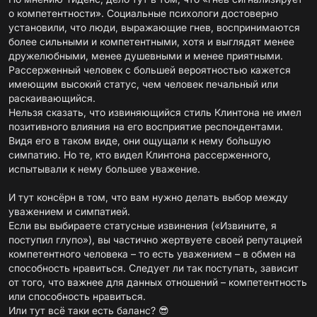
о компетентности». Социальные психологи достоверно
установили, что люди, выражающие гнев, воспринимаются
более сильными и компетентными, хотя и выглядят менее
дружелюбными, менее душевными и менее приятными.
Рассерженный человек с большей вероятностью кажется
имеющим высокий статус, чем человек печальный или
раскаивающийся.
Нельзя сказать, что извиняющийся стиль Клинтона не имел
позитивного влияния на его восприятие респондентами.
Видя его в таком виде, они ощущали к нему бо́льшую
симпатию. Но те, кто видел Клинтона рассерженного,
испытывали к нему большее уважение.
И тут консёрн в том, что вам нужно делать выбор между
уважением и симпатией.
Если вы выбираете статусные извинения («Извините, я
поступил глупо»), вы частично жертвуете своей репутацией
компетентного человека – то есть уважением – в обмен на
способность нравиться. Следует ли так поступать, зависит
от того, что важнее для данных отношений – компетентность
или способность нравиться.
Или тут всё таки есть баланс? 😎