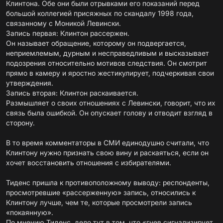
Клинтона. Обе они были отрывками его показаний перед
большой коллегией присяжных по скандалу 1998 года,
связанному с Моникой Левински.
Запись первая: Клинтон рассержен.
Он называет обращение, которому он подвергается,
неприемлемым, дурным и несправедливым и высказывает
подозрения относительно мотивов следствия. Он смотрит
прямо в камеру и яростно жестикулирует, подчеркивая свои
утверждения.
Запись вторая: Клинтон раскаивается.
Размышляет о своих отношениях с Левински, говорит, что их
связь была ошибкой. Он опускает голову и отводит взгляд в
сторону.
В то время комментаторы в СМИ единодушно считали, что
Клинтону нужно признать свою вину и раскаяться, если он
хочет восстановить отношения с избирателями.
Тиденс пришла к противоположному выводу: респонденты,
просмотревшие «рассерженную» запись, относились к
Клинтону лучше, чем те, которые просмотрели запись
«покаянную».
По мнению Тиденс, дело тут в том, что «гнев сигнализирует