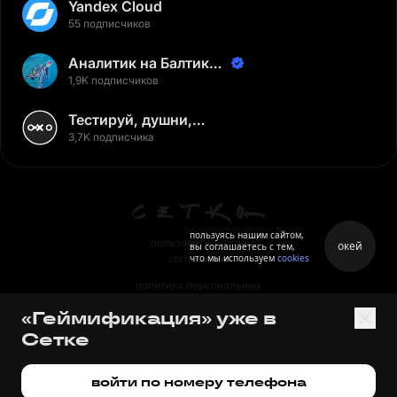
Yandex Cloud
55 подписчиков
Аналитик на Балтике |
Неверов Станислав
1,9K подписчиков
Тестируй, душни,
наслаждайся
3,7K подписчика
пользуясь нашим сайтом,
пользовательское
окей
вы соглашаетесь с тем,
что мы используем
cookies
соглашение
политика персональных
данных
«Геймификация» уже в
правила
Сетке
правила применения
рекомендательных технологий
войти по номеру телефона