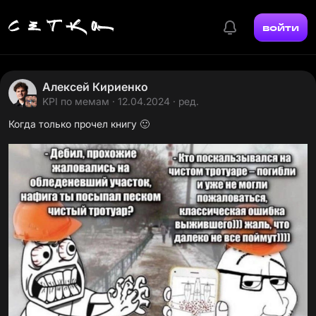
войти
Алексей Кириенко
KPI по мемам
· 12.04.2024 · ред.
Когда только прочел книгу 🙂