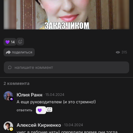
14
поделиться
315
напишите коммент
2 коммента
Юлия Ранн
·
15.04.2024
А еще руководителем (и это стремно!)
ответить
1
Алексей Кириенко
·
13.04.2024
унес в рабочие чаты) опередили время они тогда,