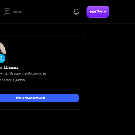
войти
чаты
я Швец
тный менеджер в
рмзащита
подписаться