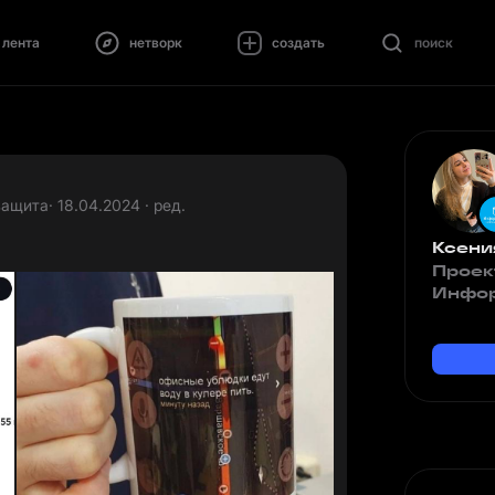
лента
нетворк
создать
поиск
защита
· 18.04.2024 · ред.
Ксени
Проек
Инфо