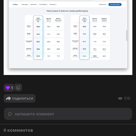
1
поделиться
109
напишите коммент
0 комментов