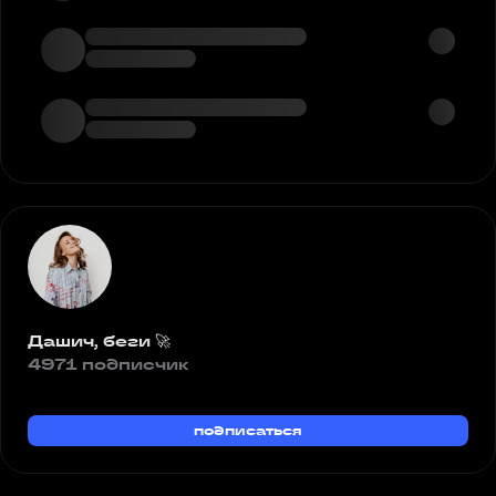
Дашич, беги 🚀
4971 подписчик
подписаться