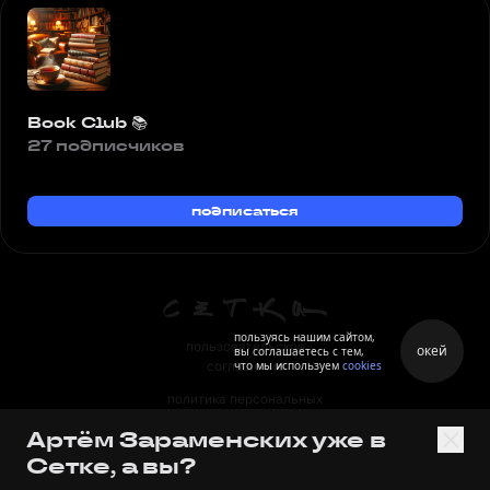
Book Club 📚
27 подписчиков
подписаться
пользуясь нашим сайтом,
пользовательское
окей
вы соглашаетесь с тем,
что мы используем
cookies
соглашение
политика персональных
данных
Артём Зараменских уже в
правила
Сетке, а вы?
правила применения