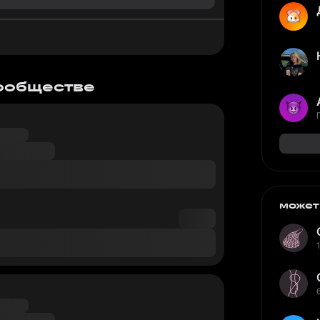
сообществе
может