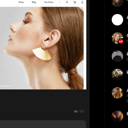
-
151