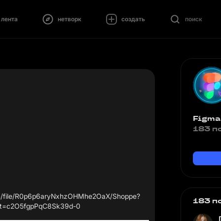
лента
нетворк
создать
поиск
Figma
183 п
om/file/R0p6p6aryNxhzOHMhe2OaX/Shoppe?
183 п
&t=c2O5fgpPqC8Sk39d-0