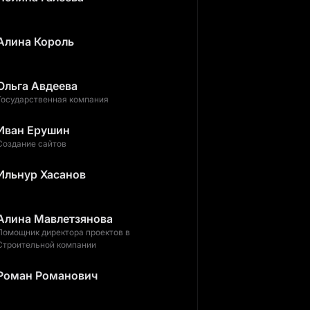
Алина Король
Ольга Авдеева
Государственная компания
Иван Ерушин
Создание сайтов
Ильнур Хасанов
Алина Мавлетзянова
Помощник директора проектов в
Строительной компании
Роман Романович