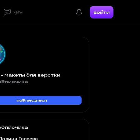
войти
чаты
 - макеты для верстки
одписчика
подписаться
одписчика
Полина Галеева