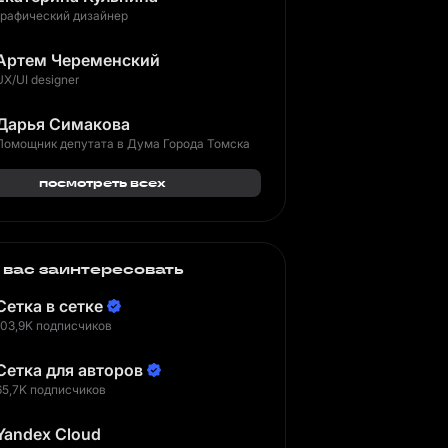
графический дизайнер
Артем Череменский
UX/UI designer
Дарья Симакова
Помощник депутата в Дума Города Томска
посмотреть всех
 вас заинтересовать
Сетка в сетке
103,9K подписчиков
Сетка для авторов
65,7K подписчиков
Yandex Cloud