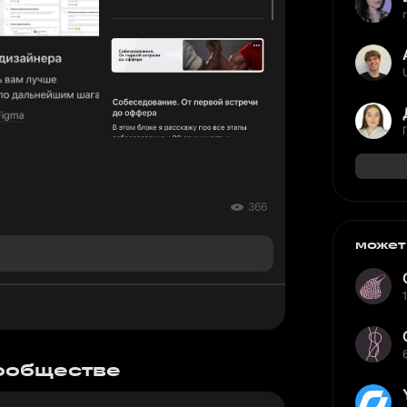
366
может
сообществе