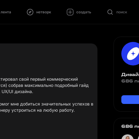
лента
нетворк
создать
поиск
Дизай
стировал свой первый коммерческий
686 п
ется) собрав максимально подробный гайд
 UX/UI дизайна.
помог мне добиться значительных успехов в
йнеру устроиться на любую работу.
686 п