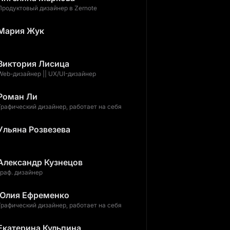
Продуктовый дизайнер в Zernote
Мария Жук
Виктория Лисица
Web-дизайнер || UX/UI-дизайнер
Роман Ли
Графический дизайнер, работает на себя
Ульяна Розвезева
Александр Кузнецов
граф. дизайнер
Юлия Ефременко
Графический дизайнер, работает на себя
Екатерина Кульпина