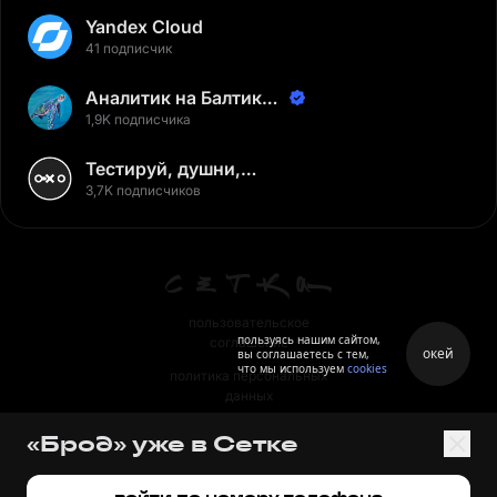
Yandex Cloud
41 подписчик
Аналитик на Балтике |
Неверов Станислав
1,9K подписчика
Тестируй, душни,
наслаждайся
3,7K подписчиков
пользовательское
пользуясь нашим сайтом,
соглашение
окей
вы соглашаетесь с тем,
что мы используем
cookies
политика персональных
данных
правила
«Брод» уже в Сетке
правила применения
рекомендательных технологий