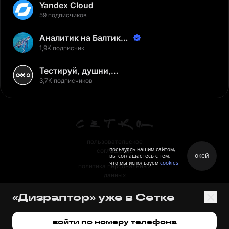
Yandex Cloud
59 подписчиков
Аналитик на Балтике |
Неверов Станислав
1,9K подписчик
Тестируй, душни,
наслаждайся
3,7K подписчиков
пользовательское
пользуясь нашим сайтом,
соглашение
окей
вы соглашаетесь с тем,
что мы используем
cookies
политика персональных
данных
правила
«Дизраптор» уже в Сетке
правила применения
рекомендательных технологий
войти по номеру телефона