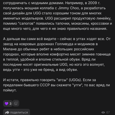
сотрудничать с модными домами. Например, в 2009 г.
получилась мощная коллаба с Jimmy Choo, а разработать
свой дизайн для UGG стало хорошим тоном для многих
именитых модельеров. UGG расширил продуктовую линейку,
помимо "сапогов" появились тапочки, мокасины, кроссовки и
еще много чего, для чего я не знаю правильного названия.
А дальше вы сами всё видите - сейчас в уггах ходят все. От
звезд на ковровых дорожках Голливуда и модников в
Милане до обычных ребят в небольших российских
городках, которые вполне комфортно месят зимнее говнище
в теплой, удобной и вполне стильной обуви. Вряд ли
последние носят оригинальные UGG, но кого это волнует,
ведь угги - это уже не бренд, а вид обуви.
И кстати, правильно говорить "агсы" (UGGs). Если за
пределами бывшего СССР вы скажете "угги", то вас вряд ли
поймут.
3
поделиться
67