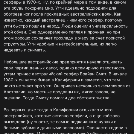
серферы в 1970-х. Ну, по крайней мере в том виде, в каком
эта обувь покорила мир. Угги идеально подходили для
обогрева ног после прохладных австралийских волн. Как
известно, каждый австралиец - немного серфер, поэтому
угги быстро пошли в народ. Люди оценили универсальность
этой обуви. Она одновременно теплая и прочная, но при
этом хорошо сохраняет прохладу в жару за счет пористой
структуры. Угги удобные и нетребовательные, их легко
надевать и снимать.
Небольшие австралийские предприятия начали отшивать
свои партии данных сапог, однако всемирную известность
уггам принес австралийский серфер Брайан Смит. В начале
1980-х он часто бывал в Калифорнии и заметил, что там
никто не знает про угги. Он привез несколько экземпляров из
Австралии, но местные продавцы их, мягко говоря, не
оценили. Тогда Смиту помогли два обстоятельства:
Во-первых, уже тогда в Калифорнии отдыхало много
австралийцев, которые активно серфили, а еще кайфово
выглядели (ну знаете, те самые подкачанные чуваки с
белыми зубами и длинными волосами). Они часто ходили в
уггах по пляжу. Местным нравился такой образ, так что они