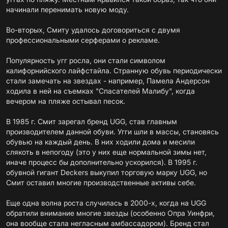
начинали перенимать новую моду.
Во-вторых, Смиту удалось договориться с двумя
профессиональными серферами о рекламе.
Популярность угг росла, они стали символом
калифорнийского лайфстайла. Странную обувь периодически
стали замечать на звездах - например, Памела Андерсон
ходила в ней на съемках "Спасателей Малибу", когда
вечером на пляже остывал песок.
В 1985 г. Смит зарегал бренд UGG, став главным
производителем данной обуви. Угги шли в массы, становясь
обувью на каждый день. В них ходили дома и месили
слякоть в непогоду (это у них еще нормальной зимы нет,
иначе процесс бы дополнительно ускорился). В 1995 г.
обувной гигант Deckers выкупил торговую марку UGG, но
Смит оставил многие производственные активы себе.
Еще одна волна роста случилась в 2000-х, когда на UGG
обратили внимание многие звезды (особенно Опра Уинфри,
она вообще стала негласным амбассадором). Бренд стал