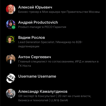
Алексей Юрьевич
Бизнес-тренер в Моя карьера при Правительстве Москвы
Андрей Productovich
Product-manager в РЕСО-Гарантия
Вадим Рослов
Lead Generation Specialist / Менеджер по B2B-
лидогенерации
Антон Сергеевич
Главный специалист по согласованиям, ИРД и земельн в
ГК Носта
Username Username
Александр Камалутдинов
GR-эксперт & Консультант | 20 лет на стыке власти,
бизнеса и технологий | LLM & GenAI