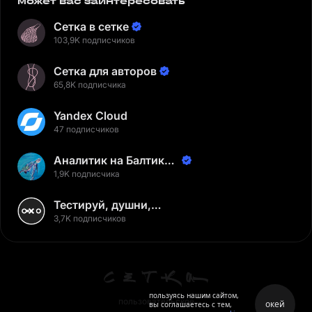
может вас заинтересовать
Сетка в сетке
103,9K подписчиков
Сетка для авторов
65,8K подписчика
Yandex Cloud
47 подписчиков
Аналитик на Балтике |
Неверов Станислав
1,9K подписчика
Тестируй, душни,
наслаждайся
3,7K подписчиков
пользуясь нашим сайтом,
пользовательское
окей
вы соглашаетесь с тем,