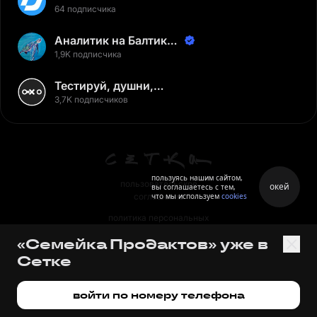
64 подписчика
Аналитик на Балтике |
Неверов Станислав
1,9K подписчика
Тестируй, душни,
наслаждайся
3,7K подписчиков
пользуясь нашим сайтом,
пользовательское
окей
вы соглашаетесь с тем,
что мы используем
cookies
соглашение
политика персональных
данных
«Семейка Продактов» уже в
правила
Сетке
правила применения
рекомендательных технологий
войти по номеру телефона