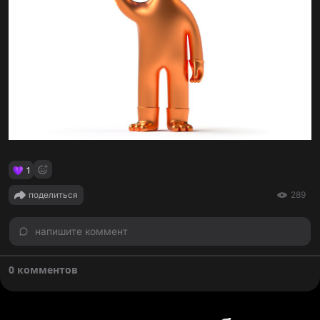
1
поделиться
289
напишите коммент
0 комментов