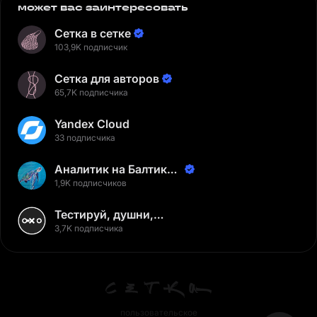
может вас заинтересовать
Сетка в сетке
103,9K подписчик
Сетка для авторов
65,7K подписчика
Yandex Cloud
33 подписчика
Аналитик на Балтике |
Неверов Станислав
1,9K подписчиков
Тестируй, душни,
наслаждайся
3,7K подписчика
пользовательское