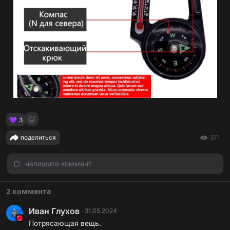
3
поделиться
371
напишите коммент
2 коммента
Иван Глухов
·
31.05.2024
Потрясающая вещь.