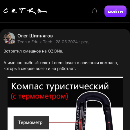
войти
Олег Шипнягов
Tech x Edu x Tech
· 28.05.2024 · ред.
Встретил смешное на OZONе.
А именно рыбный текст Lorem ipsum в описании компаса,
который скорее всего и не работает.