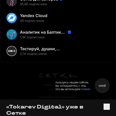
65,8K подписчика
Yandex Cloud
46 подписчиков
Аналитик на Балтике |
Неверов Станислав
1,9K подписчика
Тестируй, душни,
наслаждайся
3,7K подписчиков
пользуясь нашим сайтом,
пользовательское
окей
вы соглашаетесь с тем,
что мы используем
cookies
соглашение
политика персональных
данных
«Tokarev Digital» уже в
правила
Сетке