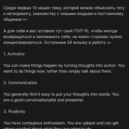
Среди первых 10 нашел тему, которой можно объяснить тягу
к нетворкингу, знакомству с новыми людьми и постоянному
общению 👀
А для себя и вас оставлю тут свой ТОП-10, чтобы иногда
возвращаться и напоминать себе, на каких сторонах нужно
концентрироваться. Остальные 24 возьму в работу 🥒
1. Activator
You can make things happen by turning thoughts into action. You
want to do things now, rather than simply talk about them.
2. Communication
You generally find it easy to put your thoughts into words. You
are a good conversationalist and presenter.
3. Positivity
You have contagious enthusiasm. You are upbeat and can get
others excited about what they are going to do.