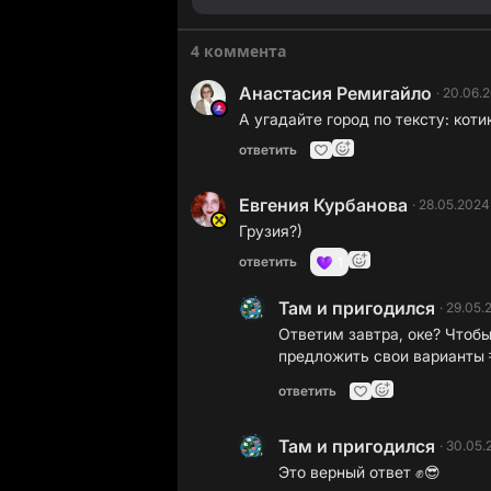
4 коммента
Анастасия Ремигайло
·
20.06.
А угадайте город по тексту: коти
ответить
Евгения Курбанова
·
28.05.2024
Грузия?)
ответить
1
Там и пригодился
·
29.05.
Ответим завтра, оке? Чтоб
предложить свои варианты 
ответить
Там и пригодился
·
30.05.
Это верный ответ ✊😎