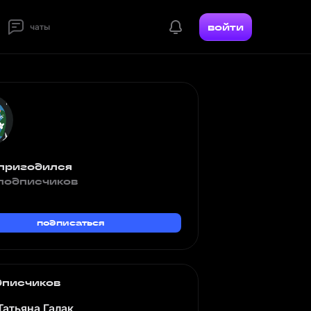
войти
чаты
 пригодился
подписчиков
подписаться
дписчиков
Татьяна Галак