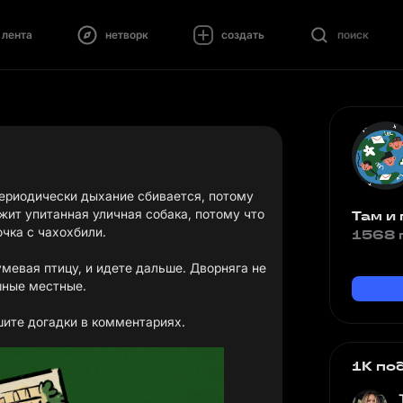
лента
нетворк
создать
поиск
Периодически дыхание сбивается, потому
ежит упитанная уличная собака, потому что
Там и
чка с чахохбили.
1568 
умевая птицу, и идете дальше. Дворняга не
шные местные.
шите догадки в комментариях.
1K по