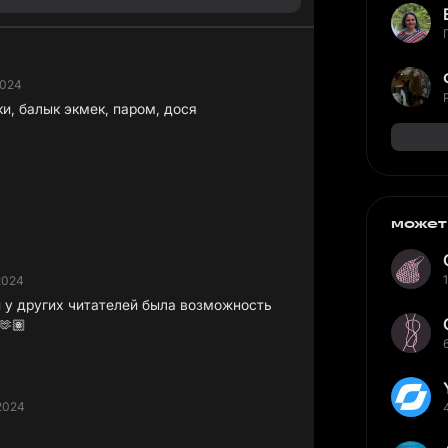
2024
ки, балык экмек, паром, дося
может
2024
ы у других читателей была возможность
🫶🏽
2024