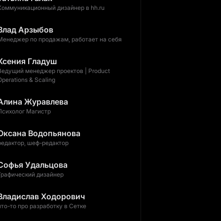
Коммуникационный дизайнер в hh.ru
Влад Арзыбов
Менеджер по продажам, работает на себя
Ксения Гладуш
Ведущий менеджер проектов | Product
Operations & Scaling
Алина Журавлева
Психолог Магистр
Оксана Водопьянова
редактор, шеф-редактор
Софья Удальцова
Графический дизайнер
Владислав Ходорович
что-то про разработку в Сетке