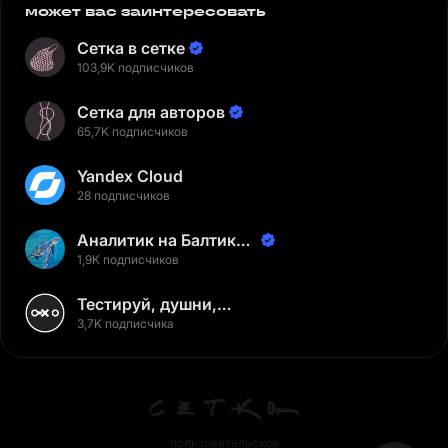
может вас заинтересовать
Сетка в сетке
103,9K подписчиков
Сетка для авторов
65,7K подписчиков
Yandex Cloud
28 подписчиков
Аналитик на Балтике |
Неверов Станислав
1,9K подписчиков
Тестируй, душни,
наслаждайся
3,7K подписчика
пользовательское