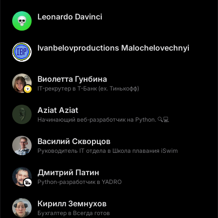
Leonardo Davinci
Ivanbelovproductions Malochelovechnyi
Виолетта Гунбина
IT-рекрутер в Т-Банк (ex. Тинькофф)
Aziat Aziat
Начинающий веб-разработчик на Python. 🔍💻
Василий Скворцов
Руководитель IT отдела в Школа плавания iSwim
Дмитрий Патин
Python-разработчик в YADRO
Кирилл Земнухов
Бухгалтер в Всегда готов