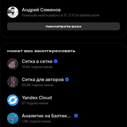
Андрей Семенов
Помогаю найти работу в IT. CTO в talanto.work
посмотреть всех
может вас заинтересовать
Сетка в сетке
104K подписчиков
Сетка для авторов
65,8K подписчиков
Yandex Cloud
57 подписчиков
Аналитик на Балтике |
Неверов Станислав
1,9K подписчиков