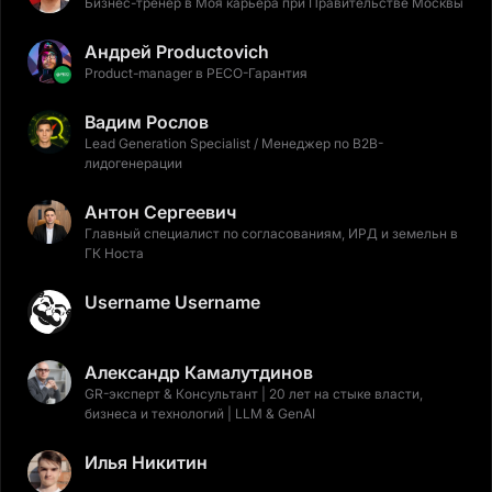
Бизнес-тренер в Моя карьера при Правительстве Москвы
Андрей Productovich
Product-manager в РЕСО-Гарантия
Вадим Рослов
Lead Generation Specialist / Менеджер по B2B-
лидогенерации
Антон Сергеевич
Главный специалист по согласованиям, ИРД и земельн в
ГК Носта
Username Username
Александр Камалутдинов
GR-эксперт & Консультант | 20 лет на стыке власти,
бизнеса и технологий | LLM & GenAI
Илья Никитин