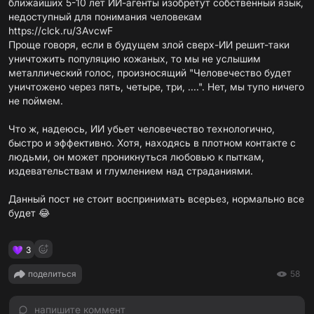
ближайших 5-10 лет ИИ-агенты изобретут собственный язык,
недоступный для понимания человекам
https://clck.ru/3AvcwF
Проще говоря, если в будущем злой сверх-ИИ решит-таки
уничтожить популяцию кожаных, то мы не услышим
металлический голос, произносящий "Человечество будет
уничтожено через пять, четыре, три, ....". Нет, мы тупо ничего
не поймем.
Что ж, надеюсь, ИИ убьет человечество технологично,
быстро и эффективно. Хотя, находясь в плотном контакте с
людьми, он может проникнуться любовью к пыткам,
издевательствам и глумлением над страданиями.
Данный пост не стоит воспринимать всерьез, нормально все
будет 😂
3
поделиться
58
напишите коммент