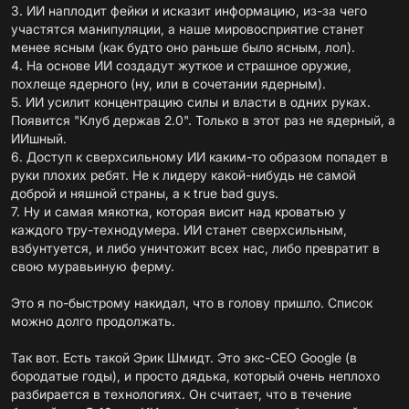
3. ИИ наплодит фейки и исказит информацию, из-за чего
участятся манипуляции, а наше мировосприятие станет
менее ясным (как будто оно раньше было ясным, лол).
4. На основе ИИ создадут жуткое и страшное оружие,
похлеще ядерного (ну, или в сочетании ядерным).
5. ИИ усилит концентрацию силы и власти в одних руках.
Появится "Клуб держав 2.0". Только в этот раз не ядерный, а
ИИшный.
6. Доступ к сверхсильному ИИ каким-то образом попадет в
руки плохих ребят. Не к лидеру какой-нибудь не самой
доброй и няшной страны, а к true bad guys.
7. Ну и самая мякотка, которая висит над кроватью у
каждого тру-технодумера. ИИ станет сверхсильным,
взбунтуется, и либо уничтожит всех нас, либо превратит в
свою муравьиную ферму.
Это я по-быстрому накидал, что в голову пришло. Список
можно долго продолжать.
Так вот. Есть такой Эрик Шмидт. Это экс-СЕО Google (в
бородатые годы), и просто дядька, который очень неплохо
разбирается в технологиях. Он считает, что в течение