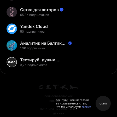
Сетка для авторов
65,8K подписчиков
Yandex Cloud
50 подписчиков
Аналитик на Балтике |
Неверов Станислав
1,9K подписчика
Тестируй, душни,
наслаждайся
3,7K подписчиков
пользовательское
пользуясь нашим сайтом,
соглашение
окей
вы соглашаетесь с тем,
что мы используем
cookies
политика персональных
данных