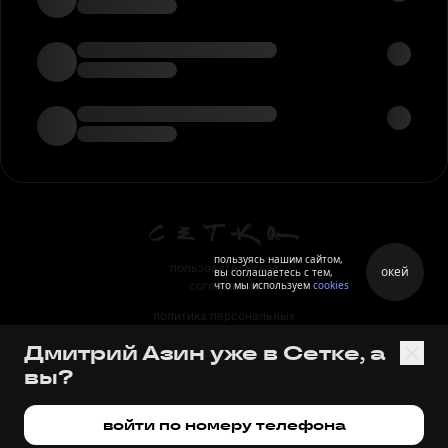
пользуясь нашим сайтом,
пользовательское
окей
вы соглашаетесь с тем,
что мы используем
cookies
соглашение
политика персональных
данных
Дмитрий Азин уже в Сетке, а
правила
вы?
правила применения
рекомендательных технологий
войти по номеру телефона