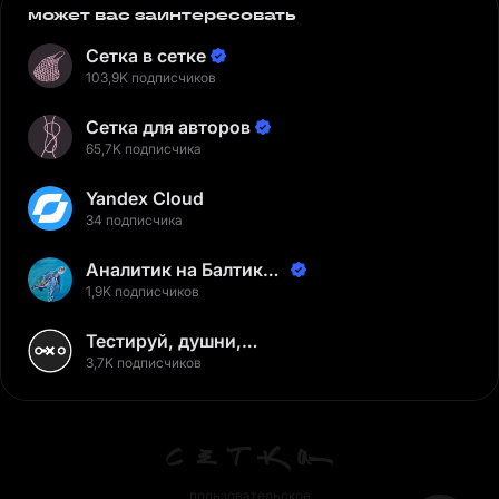
может вас заинтересовать
Сетка в сетке
103,9K подписчиков
Сетка для авторов
65,7K подписчика
Yandex Cloud
34 подписчика
Аналитик на Балтике |
Неверов Станислав
1,9K подписчиков
Тестируй, душни,
наслаждайся
3,7K подписчиков
пользовательское