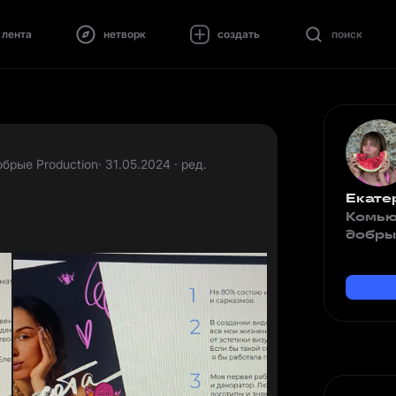
лента
нетворк
создать
поиск
брые Production
· 31.05.2024 · ред.
Екате
Комью
добры