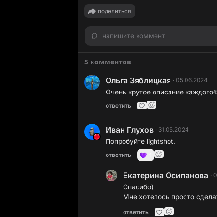
поделиться
напишите коммент
5 комментов
Ольга Зяблицкая
·
05.06.2024
Очень крутое описание каждого
ответить
Иван Глухов
·
31.05.2024
Попробуйте lightshot.
ответить
1
Екатерина Осипанова
·
0
Спасибо)
Мне хотелось просто сдела
ответить