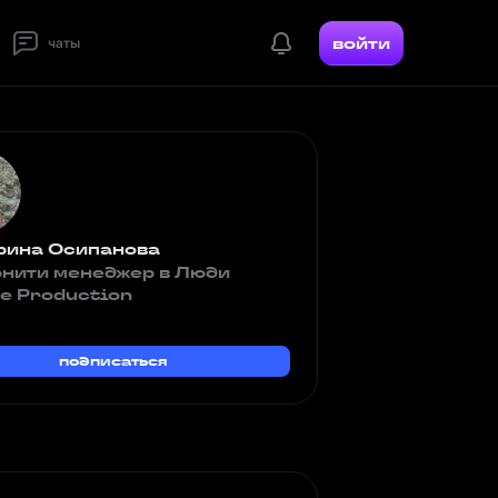
войти
чаты
рина Осипанова
нити менеджер в Люди
е Production
подписаться