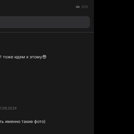
205
 тоже идем к этому😎
1.06.2024
ть именно такие фото)