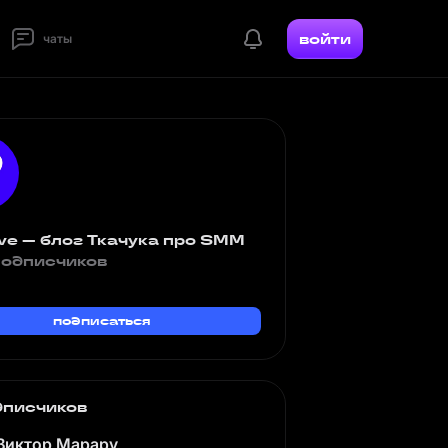
войти
чаты
ve — блог Ткачука про SMM
подписчиков
подписаться
дписчиков
Виктор Марару