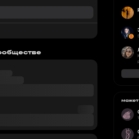
сообществе
может