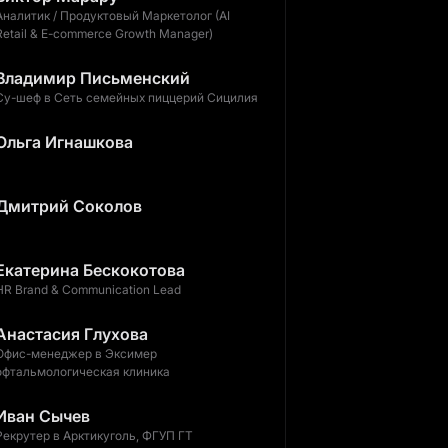
Аналитик / Продуктовый Маркетолог (AI
Retail & E-commerce Growth Manager)
Владимир Письменский
Су-шеф в Сеть семейных пиццерий Сицилия
Ольга Игнашкова
Дмитрий Соколов
Екатерина Бескокотова
HR Brand & Communication Lead
Анастасия Глухова
Офис-менеджер в Эксимер
офтальмологическая клиника
Иван Сычев
Рекрутер в Арктикуголь, ФГУП ГТ