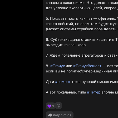
каналы с вакансиями. Что делает таки
для условно экспертных целей, скорее
5. Показать посты как чат — офигенно.
как-то событий, но спам там будет жутк
(может системы страйков пора делать 
6. Субъективщина: ставить хэштеги в T
выглядит как зашквар
7. Ждём появление агрегаторов и стат
8.
#Ткачук
или
#ТкачукВещает
— вот та
если вы не политик/супер-медийная ли
Да и
#ремонт
тоже нулевой смысл имеет
А вот локальные, типа
#Питер
вполне м
1
поделиться