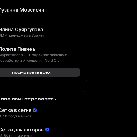
Рузанна Мовсисян
Элина Суяргулова
SMM-менеджер в Уфанет
Лолита Пивень
Маркетолог в IT. Продвигаю заказную
разработку и AI-решения Nord Clan
посмотреть всех
 вас заинтересовать
Сетка в сетке
104K подписчиков
Сетка для авторов
65,8K подписчиков