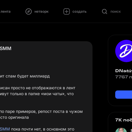
лента
нетворк
создать
поиск
о SMM
DNati
чит спам будет миллиард
7767 
писан просто не отображаются в лент
ивут только в папке «мои чаты», что
по паре примеров, репост поста в чужом
сто оригинала
7K по
#SMM
пока почти нет, в основном это