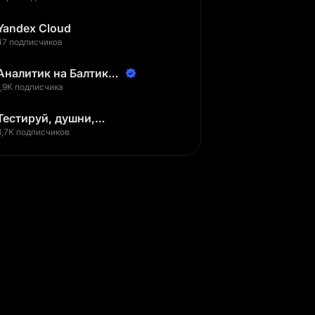
Yandex Cloud
47 подписчиков
Аналитик на Балтике |
Неверов Станислав
1,9K подписчика
Тестируй, душни,
наслаждайся
3,7K подписчиков