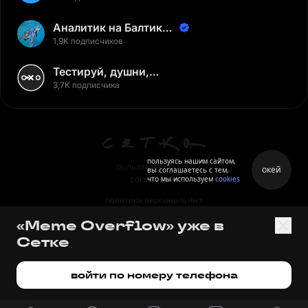
Аналитик на Балтике |
Неверов Станислав
1,9K подписчиков
Тестируй, душни,
наслаждайся
3,7K подписчика
пользуясь нашим сайтом,
пользовательское
окей
вы соглашаетесь с тем,
что мы используем
cookies
соглашение
политика персональных
данных
«Meme Overflow» уже в
правила
Сетке
правила применения
рекомендательных технологий
войти по номеру телефона