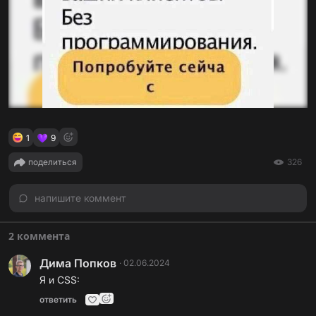
1
9
поделиться
326
напишите коммент
2 коммента
Дима Попков
·
02.06.2024
Я и CSS:
ответить